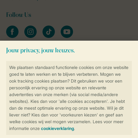
Follow Us
facebook
instagram
tiktok
youtube
Blijf op de hoogte
Veilig en snel online boeken
Veilige gegevensoverdracht
Veilige betaling
Controle over jouw gegevens &
privacy