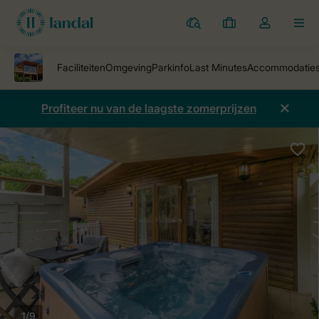
Parken
Mijn
Open
MEN
boekingen
de
dropdown
van
mijn
Profiteer nu van de laagste zomerprijzen
account
1/9