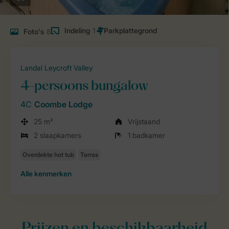
Indeling
1
Foto's
8
Landal Leycroft Valley
4-persoons bungalow
4C
Coombe Lodge
25 m²
Vrijstaand
2 slaapkamers
1 badkamer
Alle
kenmerken