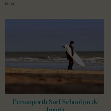
huren.
Perranporth Surf School (in de
buurt)