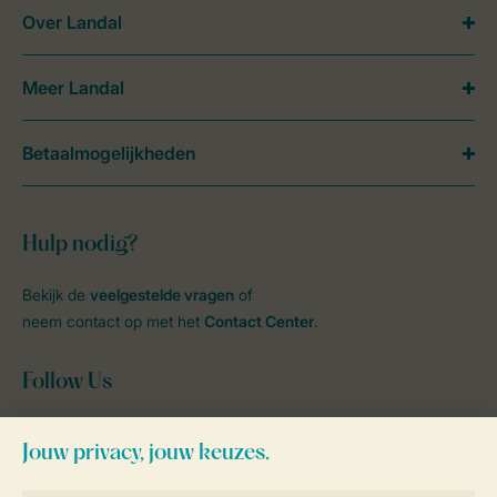
Over Landal
Meer Landal
Betaalmogelijkheden
Hulp nodig?
Bekijk de
veelgestelde vragen
of
neem contact op met het
Contact Center
.
Follow Us
facebook
instagram
tiktok
youtube