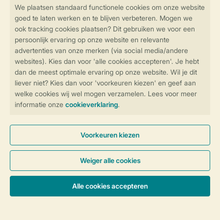
Blijf op de hoogte
Veilig en snel online boeken
Veilige gegevensoverdracht
Veilige betaling
Controle over jouw gegevens &
privacy
Instellingen wijzigen
Algemene Voorwaarden
Privacy Notice
Cookies en banners
Accommodaties & prijzen
Disclaimer
Toegankelijkheid
© 2026 Landal