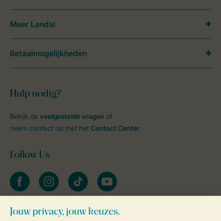
Meer Landal
Betaalmogelijkheden
Hulp nodig?
Bekijk de
veelgestelde vragen
of
neem contact op met het
Contact Center
.
Follow Us
facebook
instagram
tiktok
youtube
Blijf op de hoogte