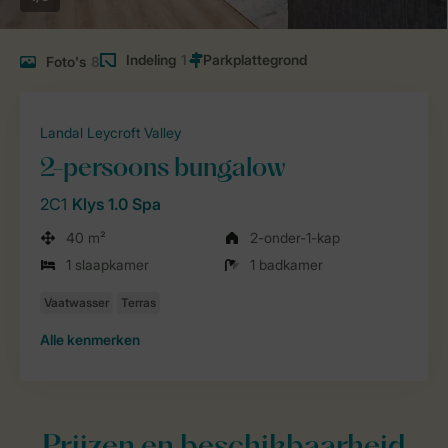
Indeling
1
Foto's
8
Landal Leycroft Valley
2-persoons bungalow
2C1
Klys 1.0 Spa
40 m²
2-onder-1-kap
1 slaapkamer
1 badkamer
Alle
kenmerken