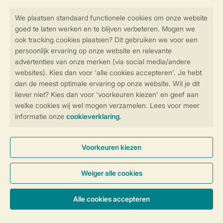
Veilig en snel online boeken
Veilige gegevensoverdracht
Veilige betaling
Controle over jouw gegevens &
privacy
Instellingen wijzigen
Algemene Voorwaarden
Privacy Notice
Cookies en banners
Disclaimer
Toegankelijkheid
© 2026 Landal