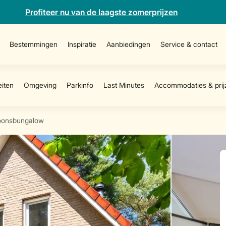
Profiteer nu van de laagste zomerprijzen
Bestemmingen
Inspiratie
Aanbiedingen
Service & contact
oonsbungalow