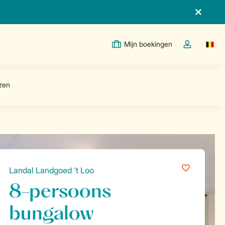
Mijn boekingen
Switc
Open de drop
Landal Landgoed 't Loo
8-persoons
bungalow