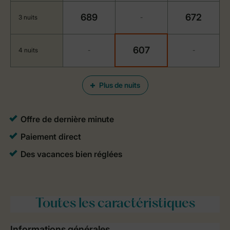
689
672
3 nuits
-
607
4 nuits
-
-
Plus de nuits
Toutes
les caractéristiques
Informations générales