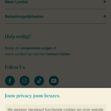
Meer Landal
Betaalmogelijkheden
Hulp nodig?
Bekijk de
veelgestelde vragen
of
neem contact op met het
Contact Center
.
Follow Us
facebook
instagram
tiktok
youtube
Blijf op de hoogte