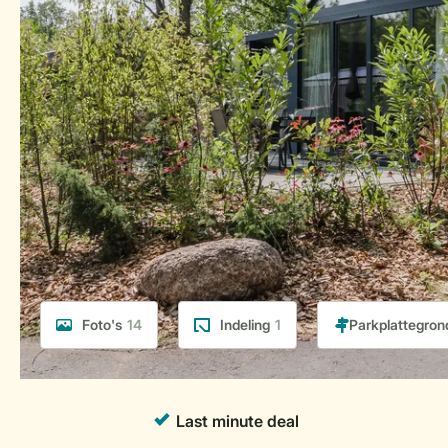
Foto's
14
Indeling
1