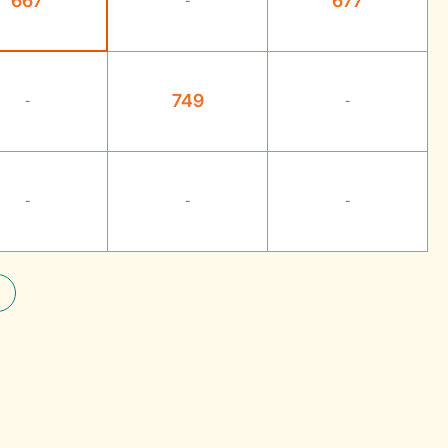
667
677
-
749
-
-
-
-
-