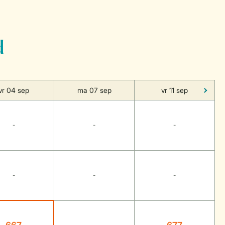
d
vr 04 sep
ma 07 sep
vr 11 sep
-
-
-
-
-
-