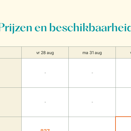
Prijzen en beschikbaarhei
vr 28 aug
ma 31 aug
-
-
-
-