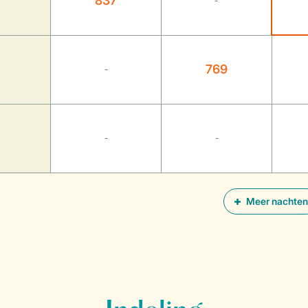
837
-
769
-
-
-
Meer nachten