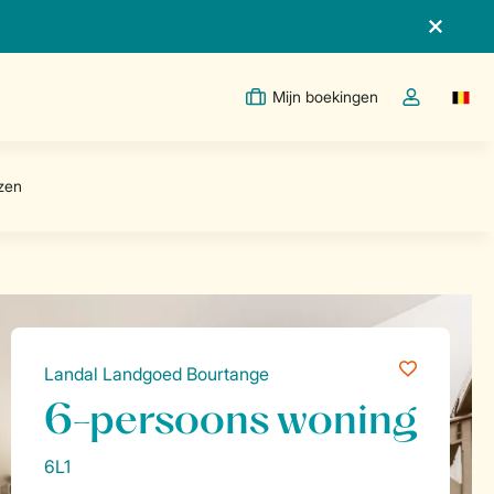
Mijn boekingen
Switc
Open de drop
Landal Landgoed Bourtange
6-persoons woning
6L1