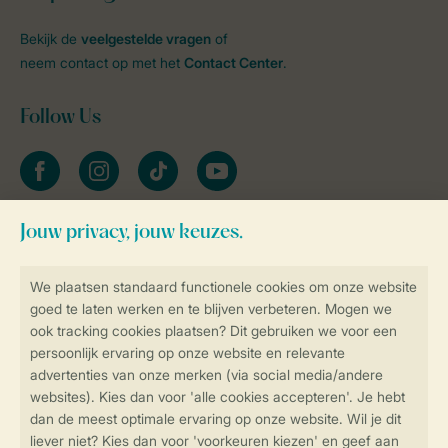
Bekijk de
veelgestelde vragen
of
neem contact op met het
Contact Center
.
Follow Us
facebook
instagram
tiktok
youtube
Blijf op de hoogte
Veilig en snel online boeken
Veilige gegevensoverdracht
Veilige betaling