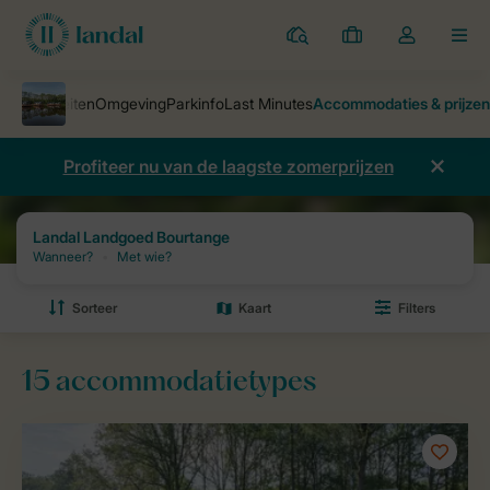
Parken
Mijn
Open
MEN
boekingen
de
dropdown
van
mijn
Profiteer nu van de laagste zomerprijzen
account
Parken
Landal Landgoed Bourtange
Prijzen en beschikbaarheid