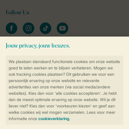
Follow Us
facebook
instagram
tiktok
youtube
Blijf op de hoogte
Veilig en snel online boeken
Veilige gegevensoverdracht
Veilige betaling
Controle over jouw gegevens &
privacy