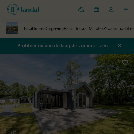
Parken
Mijn
Open
MEN
boekingen
de
dropdown
van
mijn
Profiteer nu van de laagste zomerprijzen
account
1/12