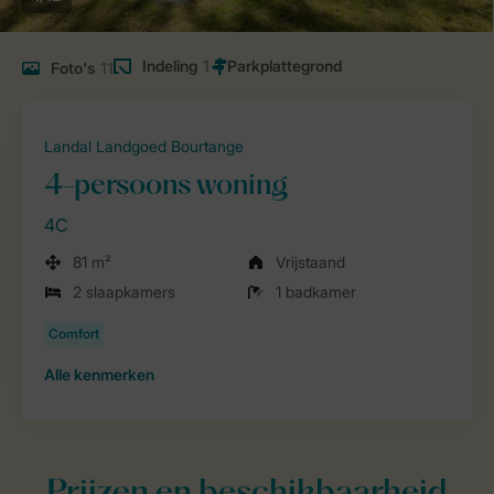
Indeling
1
Foto's
11
Landal Landgoed Bourtange
4-persoons woning
4C
81 m²
Vrijstaand
2 slaapkamers
1 badkamer
Alle
kenmerken