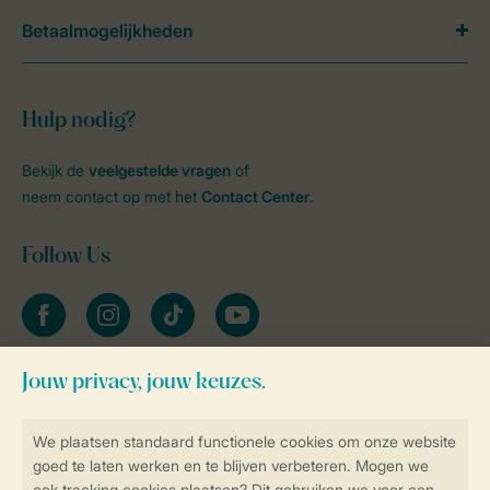
Betaalmogelijkheden
Hulp nodig?
Bekijk de
veelgestelde vragen
of
neem contact op met het
Contact Center
.
Follow Us
facebook
instagram
tiktok
youtube
Blijf op de hoogte