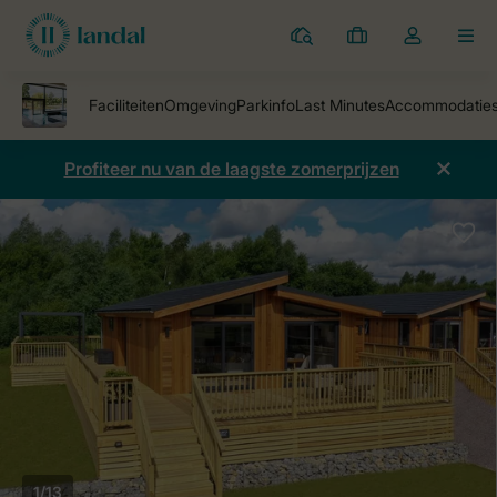
Parken
Mijn
Open
MEN
boekingen
de
dropdown
van
mijn
Profiteer nu van de laagste zomerprijzen
account
1/13