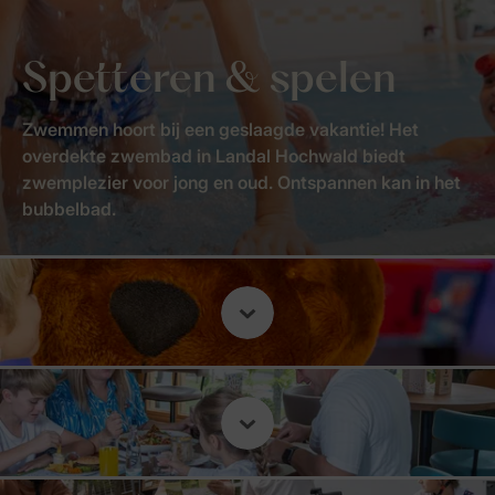
Spetteren & spelen
Zwemmen hoort bij een geslaagde vakantie! Het
overdekte zwembad in Landal Hochwald biedt
zwemplezier voor jong en oud. Ontspannen kan in het
bubbelbad.