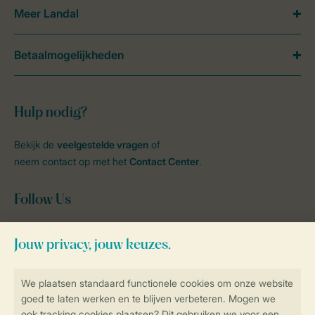
Meer Landal
Betaalmogelijkheden
Hulp nodig?
Bekijk de
veelgestelde vragen
of
neem contact op met het
Contact Center
.
Follow Us
facebook
instagram
tiktok
youtube
Blijf op de hoogte