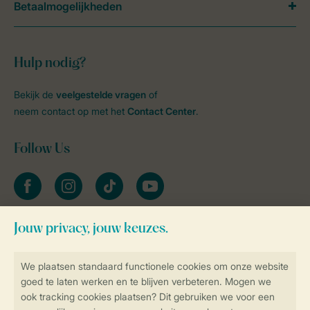
Betaalmogelijkheden
Hulp nodig?
Bekijk de
veelgestelde vragen
of
neem contact op met het
Contact Center
.
Follow Us
facebook
instagram
tiktok
youtube
Blijf op de hoogte
Veilig en snel online boeken