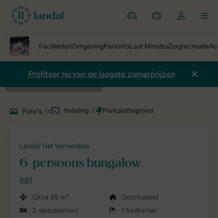
Parken
Mijn
Open
MEN
boekingen
de
dropdown
van
mijn
Profiteer nu van de laagste zomerprijzen
account
Indeling
2
Foto's
14
Landal Het Vennenbos
6-persoons bungalow
6B1
Circa 68 m²
Geschakeld
3 slaapkamers
1 badkamer