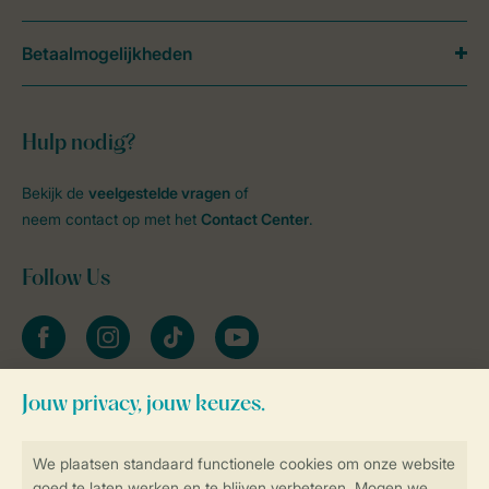
Betaalmogelijkheden
Hulp nodig?
Bekijk de
veelgestelde vragen
of
neem contact op met het
Contact Center
.
Follow Us
facebook
instagram
tiktok
youtube
Blijf op de hoogte