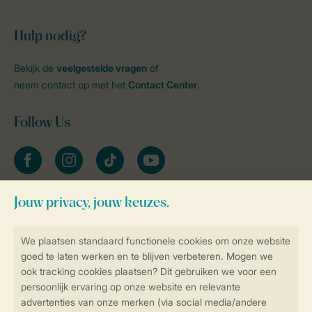
Hulp nodig?
Bekijk de
veelgestelde vragen
of
neem contact op met het
Contact Center
.
Follow Us
facebook
instagram
tiktok
youtube
Blijf op de hoogte
Veilig en snel online boeken
Veilige gegevensoverdracht