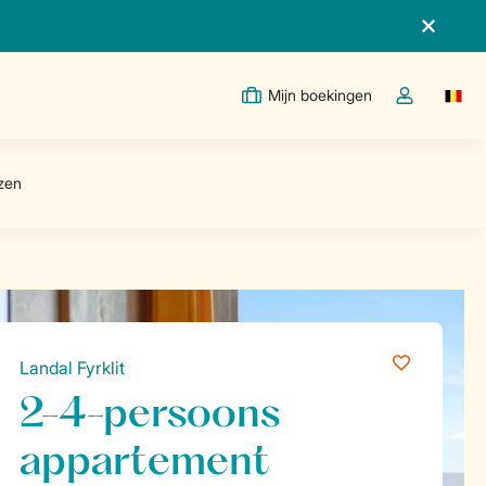
Mijn boekingen
Switc
Open de drop
Landal Fyrklit
2-4-persoons
appartement