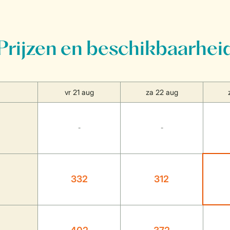
Prijzen en beschikbaarhei
vr 21 aug
za 22 aug
-
-
332
312