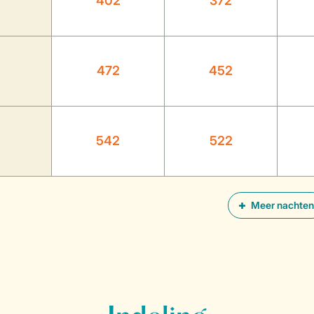
402
372
472
452
542
522
Meer nachten