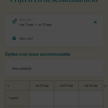
Prijzen en beschikbaarheid
Opties voor jouw accommodatie
ma 31 aug
ma 07 sep
ma 14 sep
1 nacht
-
-
-