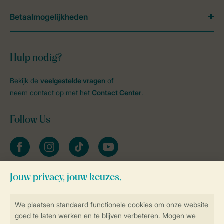
Betaalmogelijkheden
Hulp nodig?
Bekijk de
veelgestelde vragen
of
neem contact op met het
Contact Center
.
Follow Us
facebook
instagram
tiktok
youtube
Blijf op de hoogte