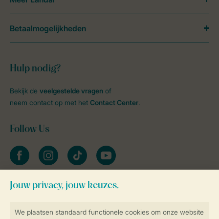
Betaalmogelijkheden
Hulp nodig?
Bekijk de
veelgestelde vragen
of
neem contact op met het
Contact Center
.
Follow Us
facebook
instagram
tiktok
youtube
Blijf op de hoogte