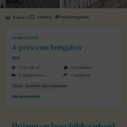
Indeling
1
Foto's
17
Landal Ebeltoft
4-persoons bungalow
4B4
Circa 58 m²
Geschakeld
2 slaapkamers
1 badkamer
Alle
kenmerken