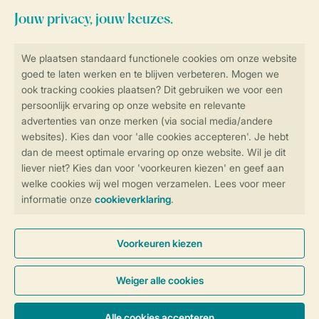
facebook
instagram
tiktok
youtube
Blijf op de hoogte
Veilig en snel online boeken
Veilige gegevensoverdracht
Veilige betaling
Controle over jouw gegevens &
privacy
Instellingen wijzigen