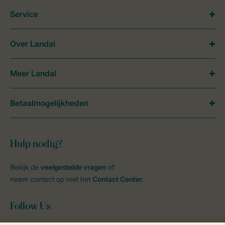
Service
Over Landal
Meer Landal
Betaalmogelijkheden
Hulp nodig?
Bekijk de
veelgestelde vragen
of
neem contact op met het
Contact Center
.
Follow Us