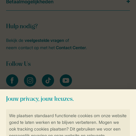
Betaalmogelijkheden
Hulp nodig?
Bekijk de
veelgestelde vragen
of
neem contact op met het
Contact Center
.
Follow Us
facebook
instagram
tiktok
youtube
Blijf op de hoogte
Veilig en snel online boeken