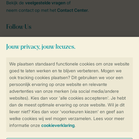
Bekijk de
veelgestelde vragen
of
neem contact op met het
Contact Center
.
Follow Us
facebook
instagram
tiktok
youtube
Blijf op de hoogte
Veilig en snel online boeken
Veilige gegevensoverdracht
Veilige betaling
Controle over jouw gegevens &