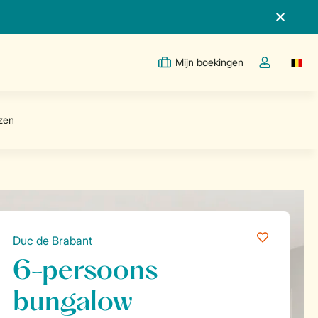
Mijn boekingen
Switc
Open de drop
Duc de Brabant
6-persoons
bungalow