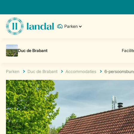
Parken
Parken
Duc de Brabant
Accommodaties
6-persoonsbun