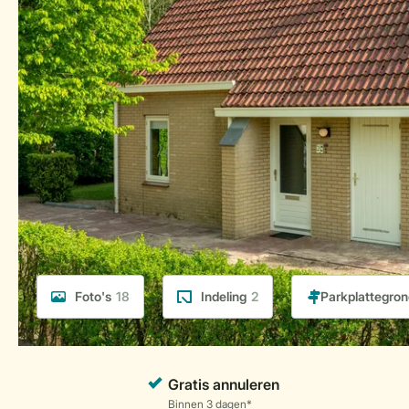
Foto's
18
Indeling
2