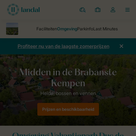
Parken
Mijn
Open
MEN
boekingen
de
dropdown
van
mijn
Profiteer nu van de laagste zomerprijzen
account
Parken
Duc de Brabant
Omgeving
Prijzen en beschikbaarheid