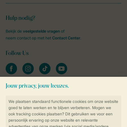
Hulp nodig?
Bekijk de
veelgestelde vragen
of
neem contact op met het
Contact Center
.
Follow Us
facebook
instagram
tiktok
youtube
Blijf op de hoogte
Veilig en snel online boeken
Veilige gegevensoverdracht