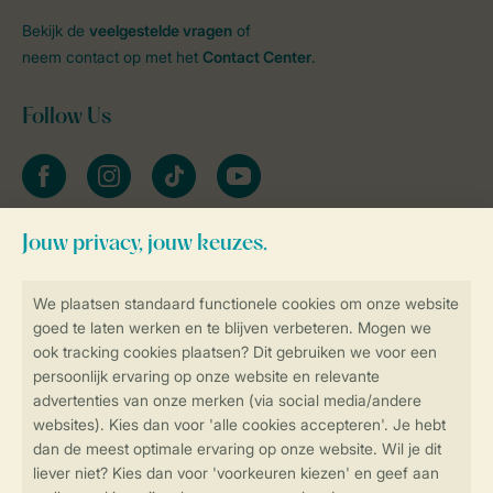
Bekijk de
veelgestelde vragen
of
neem contact op met het
Contact Center
.
Follow Us
facebook
instagram
tiktok
youtube
Blijf op de hoogte
Veilig en snel online boeken
Veilige gegevensoverdracht
Veilige betaling