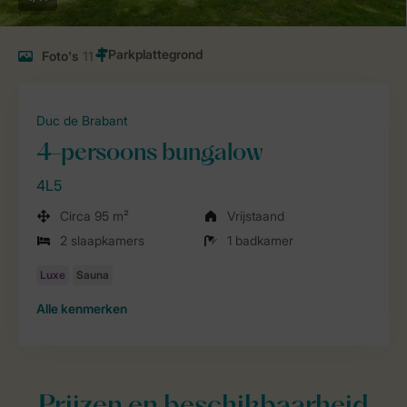
Foto's
11
Duc de Brabant
4-persoons bungalow
4L5
Circa 95 m²
Vrijstaand
2 slaapkamers
1 badkamer
Alle
kenmerken