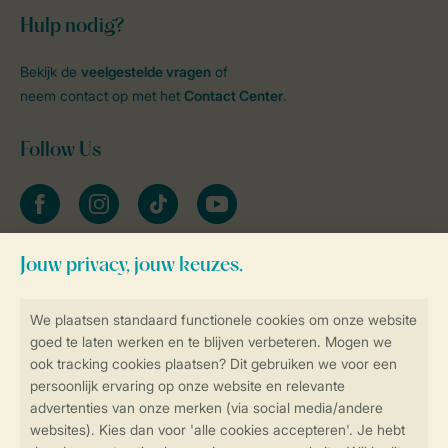
Hulp nodig?
Bekijk de
veelgestelde vragen
of
neem contact op met het
Contact Center
.
Follow Us
facebook
instagram
tiktok
youtube
Blijf op de hoogte
Veilig en snel online boeken
Veilige gegevensoverdracht
Veilige betaling