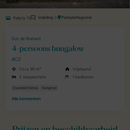
Indeling
2
Foto's
16
Duc de Brabant
4-persoons bungalow
4C2
Circa 95 m²
Vrijstaand
2 slaapkamers
1 badkamer
Alle
kenmerken