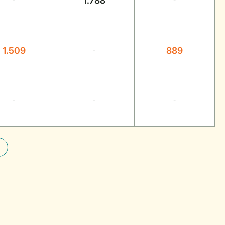
1.788
-
-
1.509
889
-
-
-
-