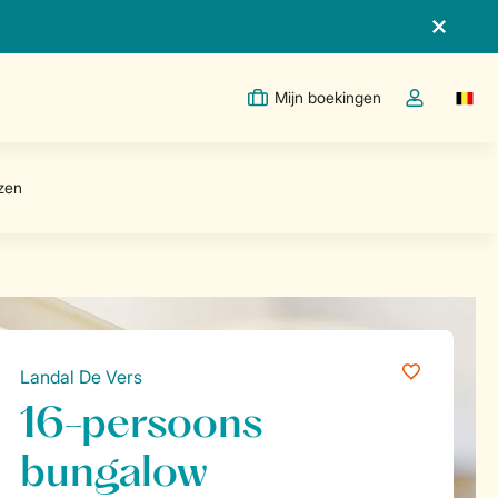
Mijn boekingen
Switc
Open de drop
Landal De Vers
16-persoons
bungalow