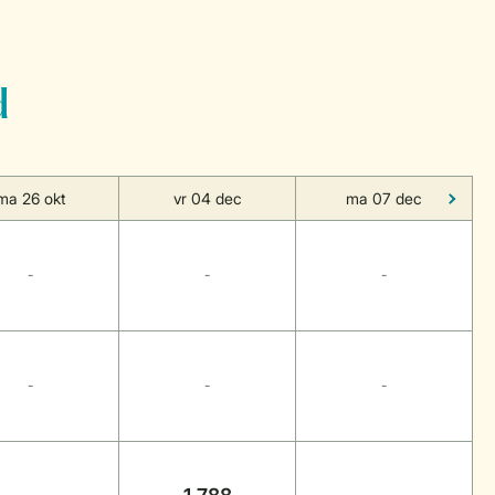
d
ma 26 okt
vr 04 dec
ma 07 dec
-
-
-
-
-
-