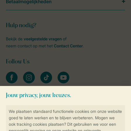
Betaalmogelijkheden
Hulp nodig?
Bekijk de
veelgestelde vragen
of
neem contact op met het
Contact Center
.
Follow Us
facebook
instagram
tiktok
youtube
Blijf op de hoogte
Veilig en snel online boeken