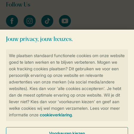
Follow Us
facebook
instagram
tiktok
youtube
Blijf op de hoogte
Veilig en snel online boeken
Veilige gegevensoverdracht
Veilige betaling
Controle over jouw gegevens &
privacy