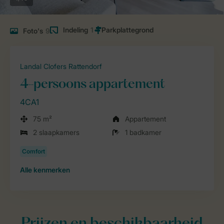
Indeling
1
Foto's
9
Landal Clofers Rattendorf
4-persoons appartement
4CA1
75 m²
Appartement
2 slaapkamers
1 badkamer
Alle
kenmerken