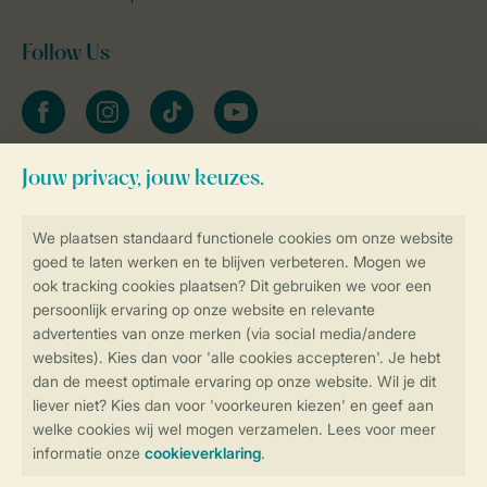
Follow Us
facebook
instagram
tiktok
youtube
Blijf op de hoogte
Veilig en snel online boeken
Veilige gegevensoverdracht
Veilige betaling
Controle over jouw gegevens &
privacy