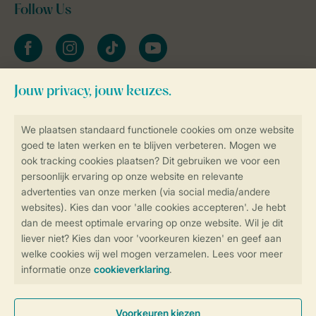
Follow Us
facebook
instagram
tiktok
youtube
Blijf op de hoogte
Veilig en snel online boeken
Veilige gegevensoverdracht
Veilige betaling
Controle over jouw gegevens &
privacy
Instellingen wijzigen