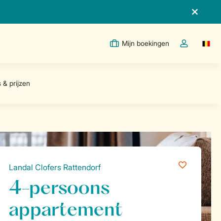
Mijn boekingen
Switc
Open de drop
Landal Clofers Rattendorf
4-persoons
appartement