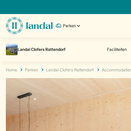
Parken
Home
Parken
Landal Clofers Rattendorf
Accommodatie