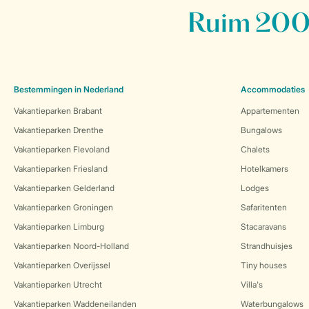
Ruim 200 
Bestemmingen in Nederland
Accommodaties
Vakantieparken Brabant
Appartementen
Vakantieparken Drenthe
Bungalows
Vakantieparken Flevoland
Chalets
Vakantieparken Friesland
Hotelkamers
Vakantieparken Gelderland
Lodges
Vakantieparken Groningen
Safaritenten
Vakantieparken Limburg
Stacaravans
Vakantieparken Noord-Holland
Strandhuisjes
Vakantieparken Overijssel
Tiny houses
Vakantieparken Utrecht
Villa's
Vakantieparken Waddeneilanden
Waterbungalows