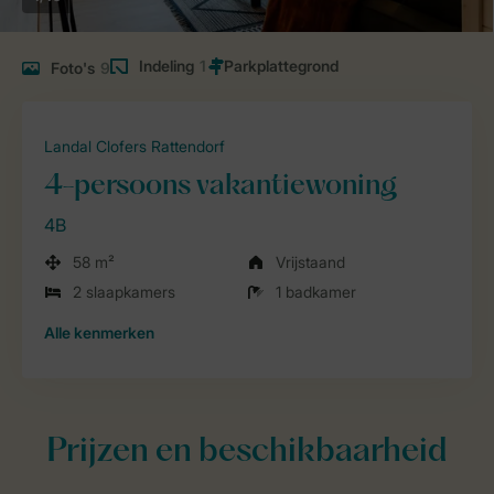
Indeling
1
Foto's
9
Landal Clofers Rattendorf
4-persoons vakantiewoning
4B
58 m²
Vrijstaand
2 slaapkamers
1 badkamer
Alle
kenmerken
Prijzen en beschikbaarheid