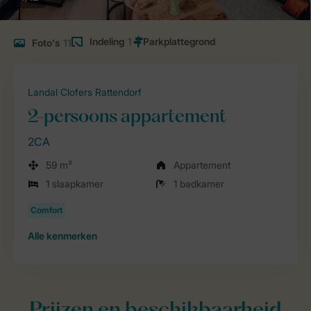
Indeling
1
Foto's
11
Landal Clofers Rattendorf
2-persoons appartement
2CA
59 m²
Appartement
1 slaapkamer
1 badkamer
Alle
kenmerken