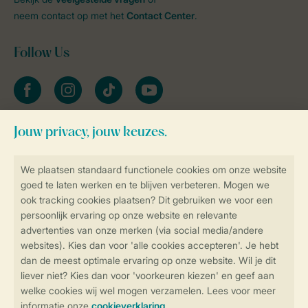
neem contact op met het
Contact Center
.
Follow Us
facebook
instagram
tiktok
youtube
Blijf op de hoogte
Veilig en snel online boeken
Veilige gegevensoverdracht
Veilige betaling
Controle over jouw gegevens &