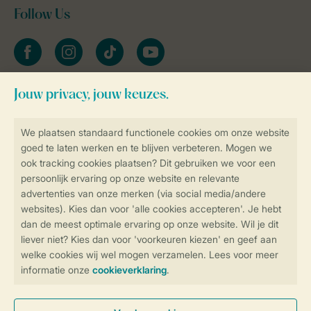
Follow Us
facebook
instagram
tiktok
youtube
Blijf op de hoogte
Veilig en snel online boeken
Veilige gegevensoverdracht
Veilige betaling
Controle over jouw gegevens &
privacy