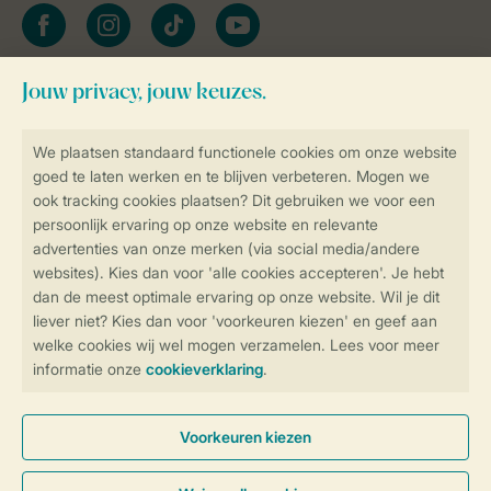
facebook
instagram
tiktok
youtube
Blijf op de hoogte
Veilig en snel online boeken
Veilige gegevensoverdracht
Veilige betaling
Controle over jouw gegevens &
privacy
Instellingen wijzigen