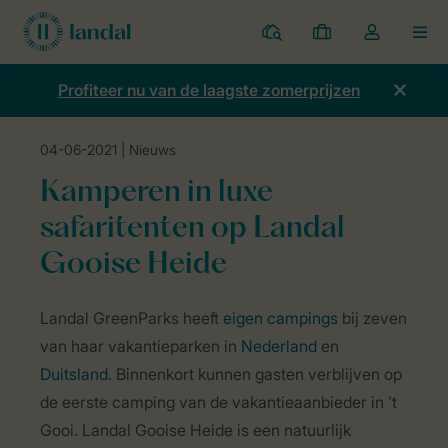
Parken
Mijn
Open
MEN
boekingen
de
dropdown
Profiteer nu van de laagste zomerprijzen
van
mijn
04-06-2021
| Nieuws
account
Home
Nieuws
Kamperen in luxe safaritenten op Landal Gooise He
Kamperen in luxe
safaritenten op Landal
Gooise Heide
Landal GreenParks heeft
eigen campings
bij zeven
van haar vakantieparken in
Nederland
en
Duitsland
. Binnenkort kunnen gasten verblijven op
de eerste camping van de vakantieaanbieder in ’t
Gooi. Landal Gooise Heide is een natuurlijk