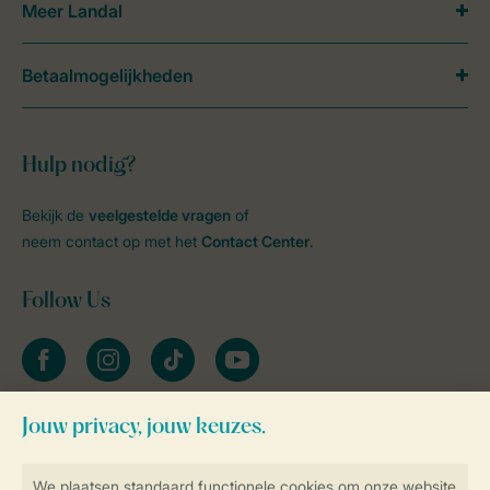
Meer Landal
Betaalmogelijkheden
Hulp nodig?
Bekijk de
veelgestelde vragen
of
neem contact op met het
Contact Center
.
Follow Us
facebook
instagram
tiktok
youtube
Blijf op de hoogte