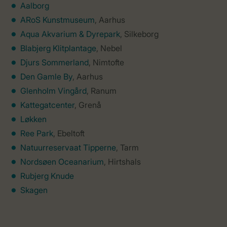
Aalborg
ARoS Kunstmuseum
, Aarhus
Aqua Akvarium & Dyrepark
, Silkeborg
Blabjerg Klitplantage
, Nebel
Djurs Sommerland
, Nimtofte
Den Gamle By
, Aarhus
Glenholm Vingård
, Ranum
Kattegatcenter
, Grenå
Løkken
Ree Park
, Ebeltoft
Natuurreservaat Tipperne
, Tarm
Nordsøen Oceanarium
, Hirtshals
Rubjerg Knude
Skagen