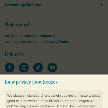
Betaalmogelijkheden
Hulp nodig?
Bekijk de
veelgestelde vragen
of
neem contact op met het
Contact Center
.
Follow Us
facebook
instagram
tiktok
youtube
Blijf op de hoogte
Veilig en snel online boeken