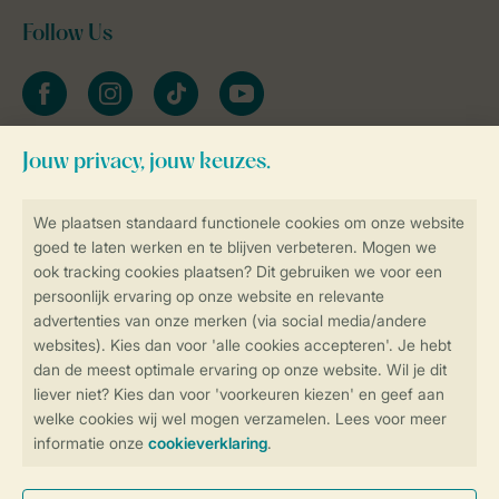
Follow Us
facebook
instagram
tiktok
youtube
Blijf op de hoogte
Veilig en snel online boeken
Veilige gegevensoverdracht
Veilige betaling
Controle over jouw gegevens &
privacy