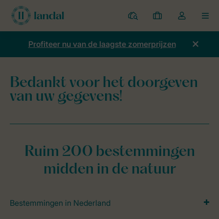
Parken
Mijn
Open
MEN
boekingen
de
dropdown
Profiteer nu van de laagste zomerprijzen
van
mijn
account
Bedankt voor het doorgeven
Home
Welkom bij Landal GreenParks
van uw gegevens!
Ruim 200 bestemmingen
midden in de natuur
Bestemmingen in Nederland