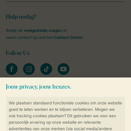
Hulp nodig?
Bekijk de
veelgestelde vragen
of
neem contact op met het
Contact Center
.
Follow Us
facebook
instagram
tiktok
youtube
Blijf op de hoogte
Veilig en snel online boeken
Veilige gegevensoverdracht