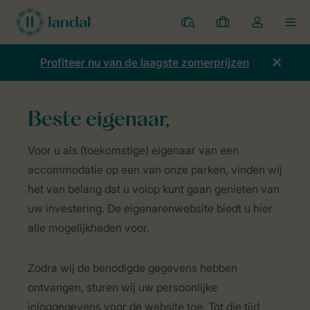
Parken
Mijn
Open
MEN
boekingen
de
dropdown
Profiteer nu van de laagste zomerprijzen
van
mijn
account
Beste eigenaar,
Home
Welkom bij Landal GreenParks
Voor u als (toekomstige) eigenaar van een
accommodatie op een van onze parken, vinden wij
het van belang dat u volop kunt gaan genieten van
uw investering. De eigenarenwebsite biedt u hier
alle mogelijkheden voor.
Zodra wij de benodigde gegevens hebben
ontvangen, sturen wij uw persoonlijke
inloggegevens voor de website toe. Tot die tijd