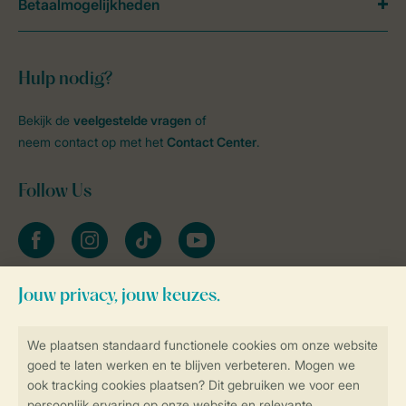
Betaalmogelijkheden
Hulp nodig?
Bekijk de
veelgestelde vragen
of
neem contact op met het
Contact Center
.
Follow Us
facebook
instagram
tiktok
youtube
Blijf op de hoogte
Veilig en snel online boeken