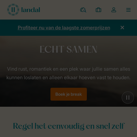
Parken
Mijn
Open
MEN
boekingen
de
dropdown
Profiteer nu van de laagste zomerprijzen
van
mijn
account
Home
Campagnes
You need this
Echt samen
Vind rust, romantiek en een plek waar jullie samen alles
kunnen loslaten en alleen elkaar hoeven vast te houden.
Boek je break