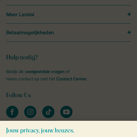
Meer Landal
Betaalmogelijkheden
Hulp nodig?
Bekijk de
veelgestelde vragen
of
neem contact op met het
Contact Center
.
Follow Us
facebook
instagram
tiktok
youtube
Blijf op de hoogte