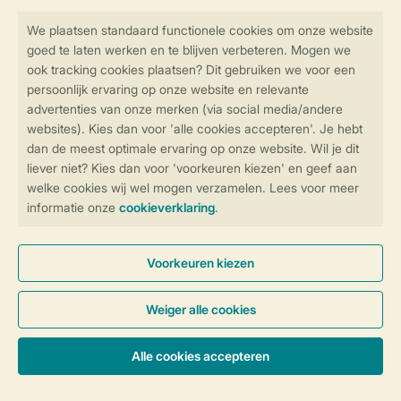
Veilig en snel online boeken
Veilige gegevensoverdracht
Veilige betaling
Controle over jouw gegevens &
privacy
Instellingen wijzigen
Algemene Voorwaarden
Privacy Notice
Cookies en banners
Disclaimer
Toegankelijkheid
© 2026 Landal