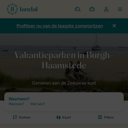
Parken
Mijn
Open
MEN
boekingen
de
dropdown
Profiteer nu van de laagste zomerprijzen
van
mijn
account
Home
Bestemmingen van Landal
Nederland
Zeeland
Bur