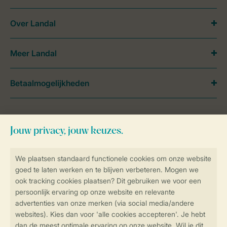
Over Landal
Meer Landal
Betaalmogelijkheden
Hulp nodig?
Bekijk de
veelgestelde vragen
of
neem contact op met het
Contact Center
.
Follow Us
facebook
instagram
tiktok
youtube