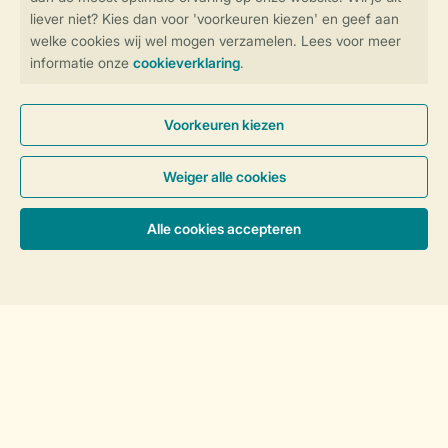
Blijf op de hoogte
Veilig en snel online boeken
Veilige gegevensoverdracht
Veilige betaling
Controle over jouw gegevens &
privacy
Sorteer
Instellingen wijzigen
Algemene Voorwaarden
Privacy Notice
Cookies en banners