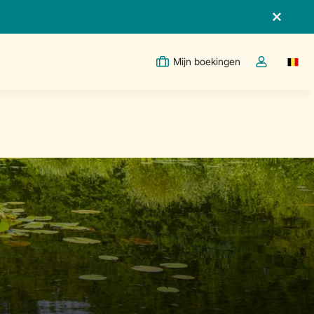
Mijn boekingen
Switc
Open de drop