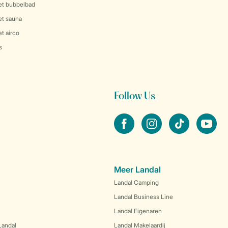
et bubbelbad
et sauna
t airco
s
Follow Us
facebook
instagram
tiktok
youtube
Meer Landal
Landal Camping
Landal Business Line
Landal Eigenaren
Landal
Landal Makelaardij