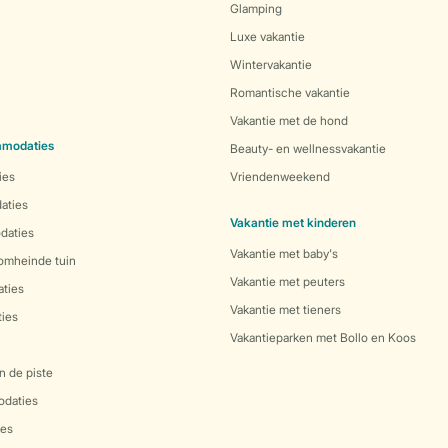
Glamping
Luxe vakantie
Wintervakantie
Romantische vakantie
Vakantie met de hond
mmodaties
Beauty- en wellnessvakantie
ies
Vriendenweekend
aties
Vakantie met kinderen
daties
Vakantie met baby's
 omheinde tuin
Vakantie met peuters
ties
Vakantie met tieners
ies
Vakantieparken met Bollo en Koos
n de piste
daties
es