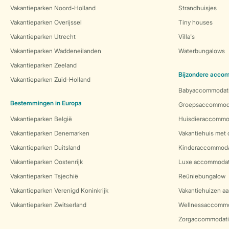
Vakantieparken Noord-Holland
Strandhuisjes
Vakantieparken Overijssel
Tiny houses
Vakantieparken Utrecht
Villa's
Vakantieparken Waddeneilanden
Waterbungalows
Vakantieparken Zeeland
Bijzondere acco
Vakantieparken Zuid-Holland
Babyaccommodat
Bestemmingen in Europa
Groepsaccommod
Vakantieparken België
Huisdieraccommo
Vakantieparken Denemarken
Vakantiehuis met
Vakantieparken Duitsland
Kinderaccommoda
Vakantieparken Oostenrijk
Luxe accommodat
Vakantieparken Tsjechië
Reüniebungalow
Vakantieparken Verenigd Koninkrijk
Vakantiehuizen aa
Vakantieparken Zwitserland
Wellnessaccommo
Zorgaccommodati