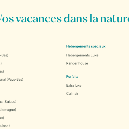
Vos vacances dans la natur
Hébergements spéciaux
-Bas)
Hébergements Luxe
s)
Ranger house
as)
Forfaits
onal (Pays-Bas)
Extra luxe
Culinair
s (Suisse)
Allemagne)
ne)
Suisse)