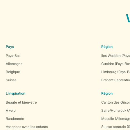
Pays
Région
Pays-Bas
Îles Wadden (Pays
Allemagne
Gueldre (Pays-Ba
Belgique
Limbourg (Pays-B
Suisse
Brabant Septentri
L’inspiration
Région
Beaute et bien-être
Canton des Grison
Á velo
Sarre/Hunsrück (
Randonnée
Moselle (Allemag
Vacances avec les enfants
Suisse centrale (