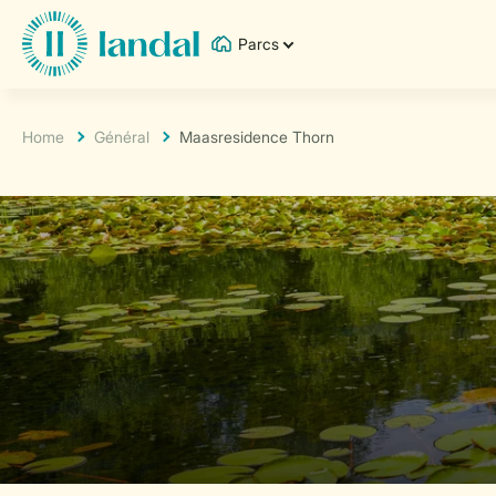
Parcs
Home
Général
Maasresidence Thorn