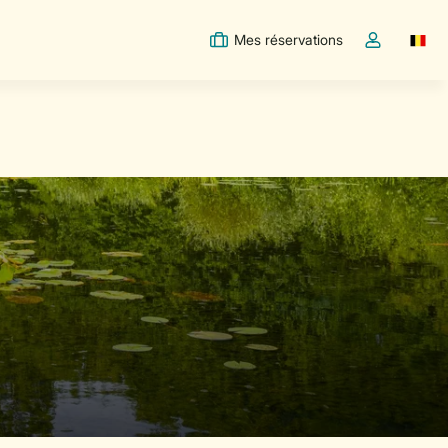
Mes réservations
Switc
Toggle the m