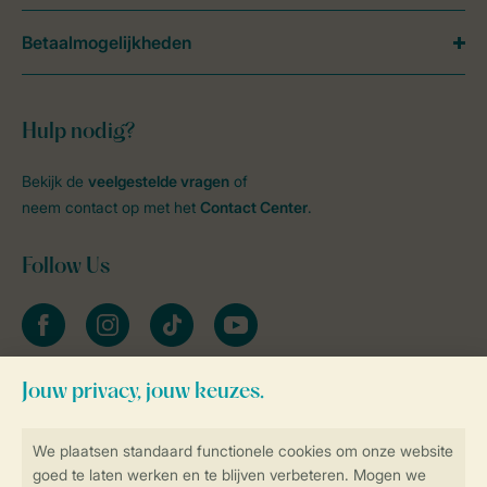
Betaalmogelijkheden
Hulp nodig?
Bekijk de
veelgestelde vragen
of
neem contact op met het
Contact Center
.
Follow Us
facebook
instagram
tiktok
youtube
Blijf op de hoogte