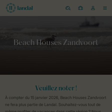
Parcs
Mes
Toggle
MEN
réservations
the
my
account
Home
Général
Beach Houses Zandvoort
dropdown
Veuillez noter !
À compter du 15 janvier 2026, Beach Houses Zandvoort
ne fera plus partie de Landal. Souhaitez-vous tout de
même profiter de vacances dans cette région ? Nous