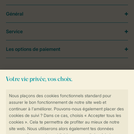
Général
Service
Les options de paiement
Besoin d’aide?
Consultez la foire aux
questions
ou
contactez notre
Contact Center
.
Réservations en ligne rapides et sécurisées