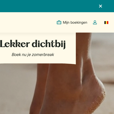
Mijn boekingen
Switc
Open de drop