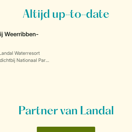
Altijd up-to-date
j Weerribben-
Landal Waterresort
dichtbij Nationaal Park
.
Partner van Landal