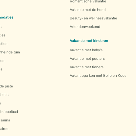
Romantische vakantie
Vakantie met de hond
odaties
Beauty- en wellnessvakantie
s
Vriendenweekend
ies
Vakantie met kinderen
ties
Vakantie met baby's
mheinde tuin
Vakantie met peuters
ies
Vakantie met tieners
es
Vakantieparken met Bollo en Koos
de piste
aties
s
 bubbelbad
 sauna
airco