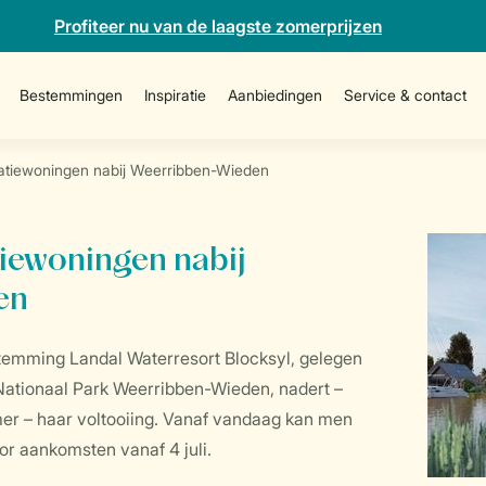
Profiteer nu van de laagste zomerprijzen
Bestemmingen
Inspiratie
Aanbiedingen
Service & contact
tiewoningen nabij Weerribben-Wieden
iewoningen nabij
en
temming Landal Waterresort Blocksyl, gelegen
j Nationaal Park Weerribben-Wieden, nadert –
er – haar voltooiing. Vanaf vandaag kan men
or aankomsten vanaf 4 juli.