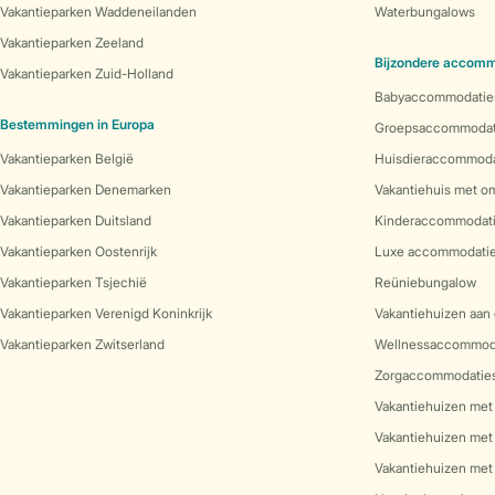
Vakantieparken Waddeneilanden
Waterbungalows
Vakantieparken Zeeland
Bijzondere accomm
Vakantieparken Zuid-Holland
Babyaccommodatie
Bestemmingen in Europa
Groepsaccommodat
Vakantieparken België
Huisdieraccommoda
Vakantieparken Denemarken
Vakantiehuis met o
Vakantieparken Duitsland
Kinderaccommodat
Vakantieparken Oostenrijk
Luxe accommodati
Vakantieparken Tsjechië
Reüniebungalow
Vakantieparken Verenigd Koninkrijk
Vakantiehuizen aan 
Vakantieparken Zwitserland
Wellnessaccommod
Zorgaccommodatie
Vakantiehuizen met
Vakantiehuizen met
Vakantiehuizen met 