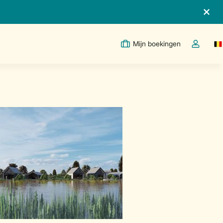
Mijn boekingen
Sw
Open de d