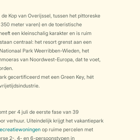
n de Kop van Overijssel, tussen het pittoreske
, 350 meter varen) en de toeristische
heeft een kleinschalig karakter en is ruim
taan centraal: het resort grenst aan een
 Nationaal Park Weerribben-Wieden, het
nmoeras van Noordwest-Europa, dat te voet,
orden.
ark gecertificeerd met een Green Key, hét
ijetijdsindustrie.
mt per 4 juli de eerste fase van 39
 verhuur. Uiteindelijk krijgt het vakantiepark
recreatiewoningen
op ruime percelen met
iverse 2-, 4- en 6-persoonstypen in