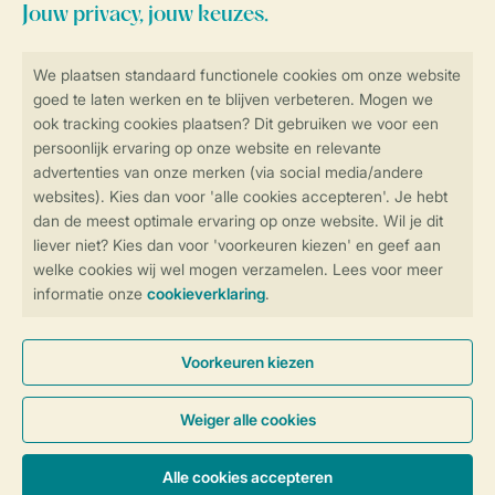
Blijf op de hoogte
Veilig en snel online boeken
Veilige gegevensoverdracht
Veilige betaling
Controle over jouw gegevens &
privacy
Instellingen wijzigen
Algemene Voorwaarden
Privacy Notice
Cookies en banners
Disclaimer
Toegankelijkheid
© 2026 Landal