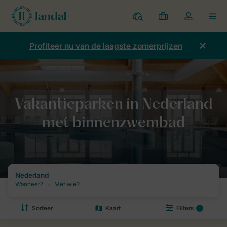
Parken
Mijn
Open
MEN
boekingen
de
dropdown
Profiteer nu van de laagste zomerprijzen
van
mijn
account
Home
Vakantie
Vakantieparken in Nederland met binnenzwembad