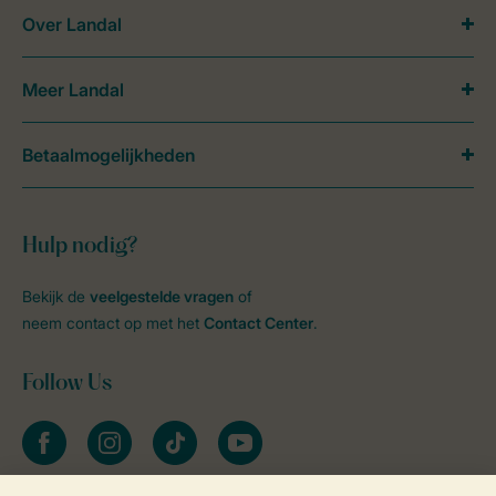
Over Landal
Meer Landal
Betaalmogelijkheden
Hulp nodig?
Bekijk de
veelgestelde vragen
of
neem contact op met het
Contact Center
.
Follow Us
facebook
instagram
tiktok
youtube