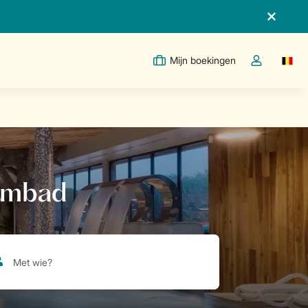
Mijn boekingen
Switc
Open de drop