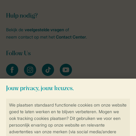
Hulp nodig?
Bekijk de
veelgestelde vragen
of
neem contact op met het
Contact Center
.
Follow Us
facebook
instagram
tiktok
youtube
Blijf op de hoogte
Veilig en snel online boeken
Veilige gegevensoverdracht