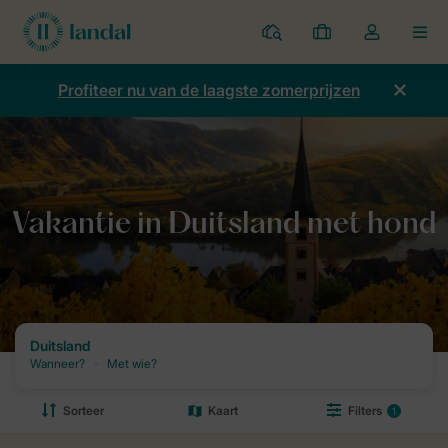
Parken
Mijn
Open
MEN
boekingen
de
dropdown
Profiteer nu van de laagste zomerprijzen
van
mijn
account
Home
Vakantie
Vakantie met hond
Vakantie in Duitsland met 